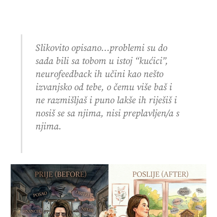
Slikovito opisano…problemi su do
sada bili sa tobom u istoj “kućici”,
neurofeedback ih učini kao nešto
izvanjsko od tebe, o čemu više baš i
ne razmišljaš i puno lakše ih riješiš i
nosiš se sa njima, nisi preplavljen/a s
njima.