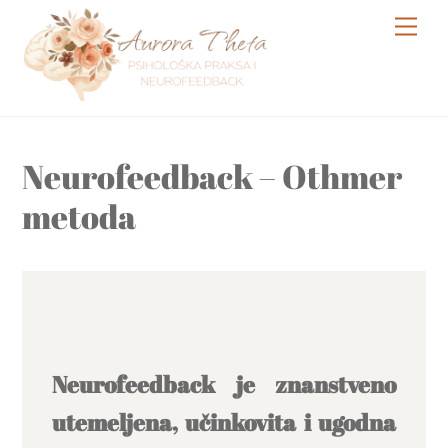
Skip
Me
to
content
Neurofeedback – Othmer
metoda
Neurofeedback je znanstveno
utemeljena, učinkovita i ugodna