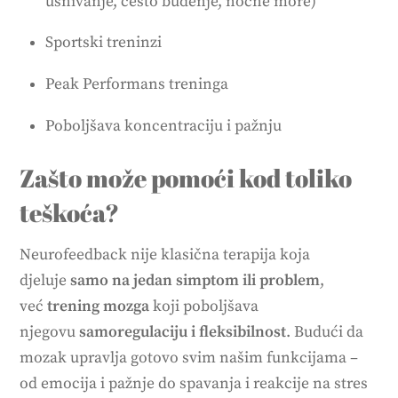
usnivanje, često buđenje, noćne more)
Sportski treninzi
Peak Performans treninga
Poboljšava koncentraciju i pažnju
Zašto može pomoći kod toliko
teškoća?
Neurofeedback nije klasična terapija koja
djeluje
samo na jedan simptom ili problem
,
već
trening mozga
koji poboljšava
njegovu
samoregulaciju i fleksibilnost
. Budući da
mozak upravlja gotovo svim našim funkcijama –
od emocija i pažnje do spavanja i reakcije na stres