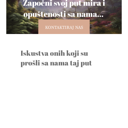
Započni svoj put mira i
opuštenosti sa nama…
KONTAKTIRAJ NAS
Iskustva onih koji su
prošli sa nama taj put
„Na neurofeedback sam došao
zbog lošeg stanja, straha i
nervoze uzrokovane
trenutnom životnom
situacijom. Od samog početka