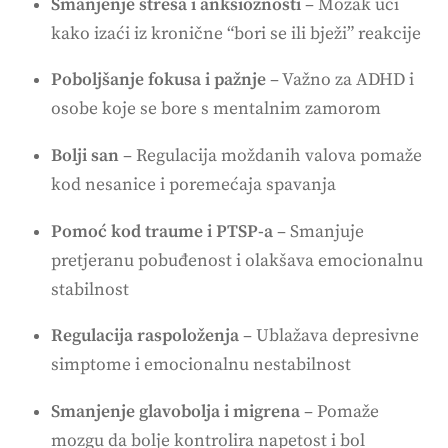
Smanjenje stresa i anksioznosti
– Mozak uči
kako izaći iz kronične “bori se ili bježi” reakcije
Poboljšanje fokusa i pažnje
– Važno za ADHD i
osobe koje se bore s mentalnim zamorom
Bolji san
– Regulacija moždanih valova pomaže
kod nesanice i poremećaja spavanja
Pomoć kod traume i PTSP-a
– Smanjuje
pretjeranu pobuđenost i olakšava emocionalnu
stabilnost
Regulacija raspoloženja
– Ublažava depresivne
simptome i emocionalnu nestabilnost
Smanjenje glavobolja i migrena
– Pomaže
mozgu da bolje kontrolira napetost i bol