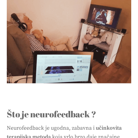
Što je neurofeedback ?
Neurofeedback je ugodna, zabavna i
učinkovita
terapijska metoda
koja vrlo brzo daje značajne