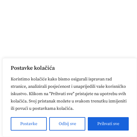
„Vrlo sam zadovoljna
cjelokupnim iskustvom i
zahvalna na svemu. Na svaki
dolazak sam dolazila s
veseljem, a odlazila opuštena.
Posebno cijenim stručnost,
brigu, savjete i empatiju, zbog
Postavke kolačića
kojih sam se tijekom cijelog
Koristimo kolačiće kako bismo osigurali ispravan rad
procesa osjećala sigurno i
stranice, analizirali posjećenost i unaprijedili vaše korisničko
iskustvo. Klikom na "Prihvati sve" pristajete na upotrebu svih
podržano.“
kolačića. Svoj pristanak možete u svakom trenutku izmijeniti
ili povući u postavkama kolačića.
„Na neurofeedback sam došla
Postavke
Odbij sve
Prihvati sve
zbog depresivnog raspoloženja