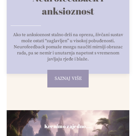
anksioznost
Ako te anksioznost stalno drži na oprezu, živčani sustav
može ostati “zaglavljen” u visokoj pobuđenosti.
Neurofeedback pomaže mozgu naučiti mirniji obrazac
rada, pa se nemir i unutarnja napetost s vremenom
javljaju rjeđe i blaže.
SAZNAJ VIŠE
Krenimo zajedno….