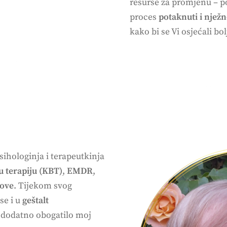
resurse za promjenu – p
proces
potaknuti i
nježn
kako bi se Vi osjećali bol
sihologinja i terapeutkinja
u terapiju (KBT)
,
EMDR
,
rove
. Tijekom svog
se i u
geštalt
e dodatno obogatilo moj