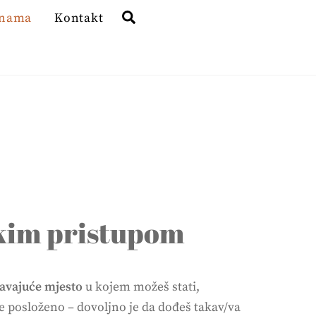
Search
 nama
Kontakt
čkim pristupom
žavajuće mjesto
u kojem možeš stati,
ve posloženo – dovoljno je da dođeš takav/va