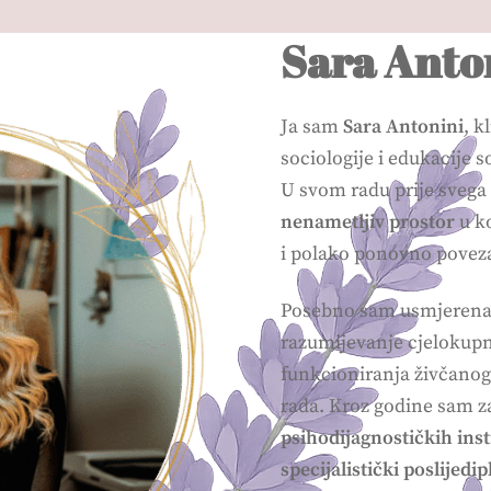
Sara Anto
Ja sam
Sara Antonini
, k
sociologije i edukacije s
U svom radu prije svega 
nenametljiv prostor
u ko
i polako ponovno povez
Posebno sam usmjeren
razumijevanje cjelokupne
funkcioniranja živčanog 
rada. Kroz godine sam za
psihodijagnostičkih ins
specijalistički poslijedi