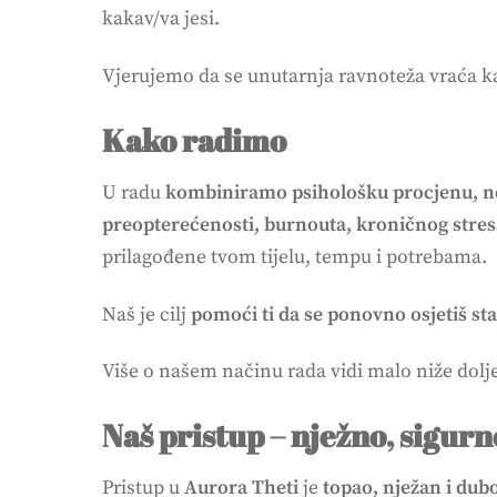
kakav/va jesi.
Vjerujemo da se unutarnja ravnoteža vraća k
Kako radimo
U radu
kombiniramo psihološku procjenu, ne
preopterećenosti, burnouta, kroničnog stres
prilagođene tvom tijelu, tempu i potrebama.
Naš je cilj
pomoći ti da se ponovno osjetiš sta
Više o našem načinu rada vidi malo niže dolj
Naš pristup – nježno, sigurn
Pristup u
Aurora Theti
je
topao, nježan i dub