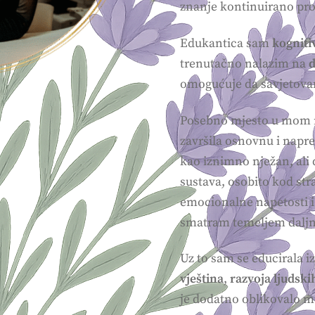
znanje kontinuirano pr
Edukantica sam
kogniti
trenutačno nalazim na
d
omogućuje da savjetova
Posebno mjesto u mom 
završila osnovnu i napr
kao iznimno nježan, ali
sustava, osobito kod str
emocionalne napetosti i
smatram temeljem daljnj
Uz to sam se educirala i
vještina
,
razvoja ljudski
je dodatno oblikovalo mo