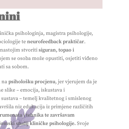
nini
linička psihologinja, magistra psihologije,
ociologije te
neurofeedback praktičar
.
nastojim stvoriti
siguran, topao i
jem se osoba može opustiti, osjetiti viđeno
ati sa sobom.
a na
psihološku procjenu
, jer vjerujem da je
 slike – emocija, iskustava i
sustava – temelj kvalitetnog i smislenog
vršila niz edukacija iz primjene različitih
trumenata i tehnika te završavam
plomski studij kliničke psihologije.
Svoje