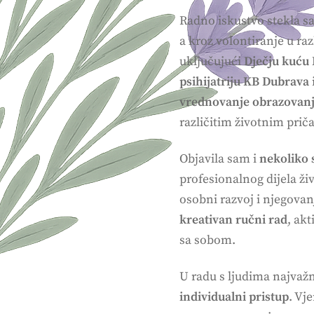
Radno iskustvo stekla 
a kroz volontiranje u ra
uključujući
Dječju kuću
psihijatriju KB Dubrava
vrednovanje obrazovan
različitim životnim pri
Objavila sam i
nekoliko 
profesionalnog dijela ži
osobni razvoj i njegova
kreativan ručni rad
, ak
sa sobom.
U radu s ljudima najvažn
individualni pristup
. Vj