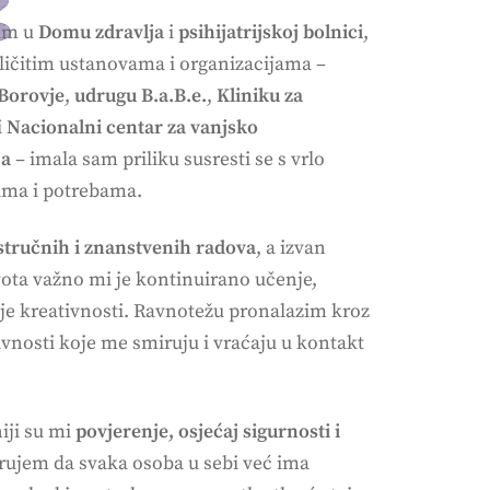
sam u
D
omu zdravlja
i
psihijatrijskoj bolnici
,
zličitim ustanovama i organizacijama –
 Borovje
,
udrugu B.a.B.e.
,
Kliniku za
i
Nacionalni centar za vanjsko
ja
– imala sam priliku susresti se s vrlo
čama i potrebama.
stručnih i znanstvenih radova
, a izvan
vota važno mi je kontinuirano učenje,
nje kreativnosti. Ravnotežu pronalazim kroz
tivnosti koje me smiruju i vraćaju u kontakt
iji su mi
povjerenje, osjećaj sigurnosti i
erujem da svaka osoba u sebi već ima