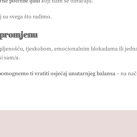
rne potrebe ljudi
koji nam se obraćaju.
j su svega što radimo.
a promjenu
rpljenošću, tjeskobom, emocionalnim blokadama ili jedno
si sam/a.
omognemo ti vratiti osjećaj unutarnjeg balansa
– na nači