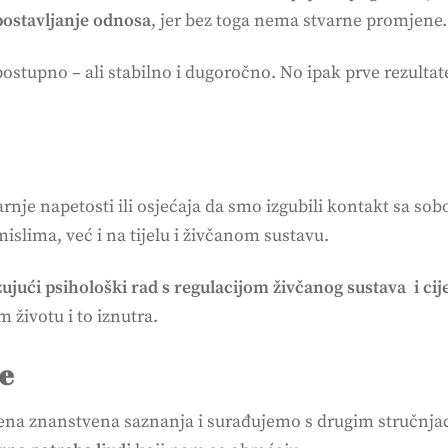
spostavljanje odnosa
, jer bez toga nema stvarne promjene.
stupno – ali stabilno i dugoročno. No ipak prve rezultat
arnje napetosti ili osjećaja da smo izgubili kontakt sa so
islima, već i na tijelu i živčanom sustavu.
ujući psihološki rad s regulacijom živčanog sustava i cij
 životu i to iznutra.
je
na znanstvena saznanja i surađujemo s drugim stručnjac