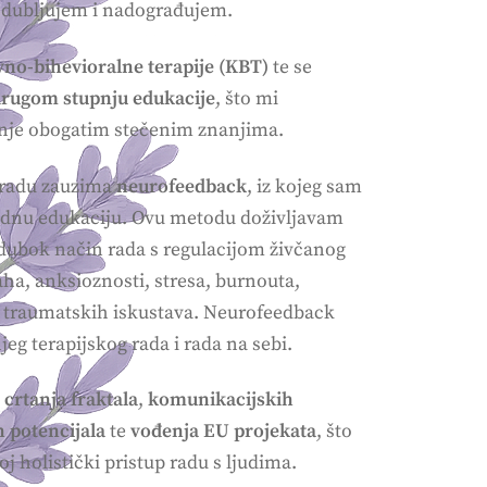
odubljujem i nadograđujem.
vno-bihevioralne terapije (KBT)
te se
rugom stupnju edukacije
, što mi
nje obogatim stečenim znanjima.
radu zauzima
neurofeedback
, iz kojeg sam
ednu edukaciju. Ovu metodu doživljavam
 dubok način rada s regulacijom živčanog
aha, anksioznosti, stresa, burnouta,
 traumatskih iskustava. Neurofeedback
eg terapijskog rada i rada na sebi.
z
crtanja fraktala
,
komunikacijskih
h potencijala
te
vođenja EU projekata
, što
j holistički pristup radu s ljudima.