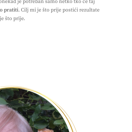
onekad je potreban samo netko tko će taj
o pratiti
. Cilj mi je što prije postići rezultate
je što prije.