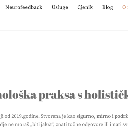
Neurofeedback
Usluge
Cjenik
Blog
O
hološka praksa s holisti
ji od 2019.godine. Stvorena je kao
sigurno, mirno i podr
e ne moraš „biti jak/a“, znati točne odgovore ili imati s