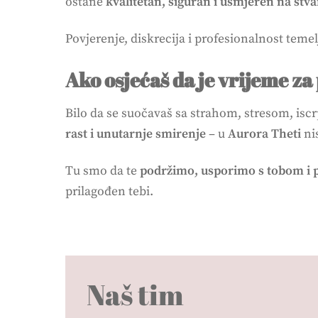
ostane
kvalitetan, siguran i usmjeren na stva
Povjerenje, diskrecija i profesionalnost temel
Ako osjećaš da je vrijeme z
Bilo da se suočavaš sa strahom, stresom, isc
rast i unutarnje smirenje
– u
Aurora Theti
ni
Tu smo da te
podržimo, usporimo s tobom i p
prilagođen tebi.
Naš tim