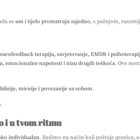
ada se
um i tijelo promatraju zajedno
, s pažnjom, razumi
urofeedback terapiju, savjetovanje, EMDR i psihoterapi
a, emocionalne napetosti i nizu drugih teškoća
. Ove met
bilnije, mirnije i povezanije sa sobom
.
e.
o i u tvom ritmu
oko individualan
. Radimo na način koji poštuje granice, 