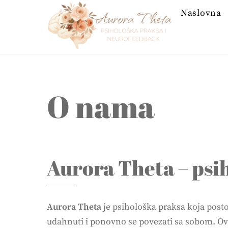
Skip
Naslovna
to
content
O nama
Aurora Theta – psi
Aurora Theta
je psihološka praksa koja posto
udahnuti i ponovno se povezati sa sobom. Ovdj