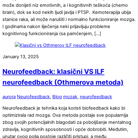
može donijeti niz emotivnih, a i kognitivnih teškoća (chemo
brain), dok se kod nekih ljudi javlja i PTSP. Kemoterapija ubija
stanice raka, ali može narušiti i normalno funkcioniranje mozga.
I godinama nakon liječenja neki prijavljuju probleme
kognitivnog funkcioniranja (sa pamćenjem, […]
January 13, 2025
Neurofeedback: klasični VS ILF
neurofeedback (Othmerova metoda)
aurora
Neurofeedback
,
Blog
mozak
,
neurofeedback
Neurofeedback je tehnika koja koristi biofeedback kako bi
optimizirala rad mozga. Ova metoda postaje sve popularnija
zbog svojih potencijalnih blagodati za poboljšanje mentalnog
zdravlja, kognitivnih sposobnosti i opće dobrobiti. Međutim,
unutar ovog polja postoje različiti pristupi, a među