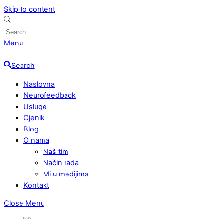
Skip to content
Menu
Search
Naslovna
Neurofeedback
Usluge
Cjenik
Blog
O nama
Naš tim
Način rada
Mi u medijima
Kontakt
Close Menu