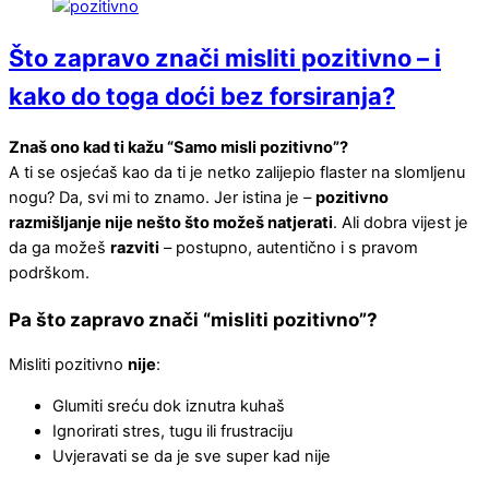
Što zapravo znači misliti pozitivno – i
kako do toga doći bez forsiranja?
Znaš ono kad ti kažu “Samo misli pozitivno”?
A ti se osjećaš kao da ti je netko zalijepio flaster na slomljenu
nogu? Da, svi mi to znamo. Jer istina je –
pozitivno
razmišljanje nije nešto što možeš natjerati
. Ali dobra vijest je
da ga možeš
razviti
– postupno, autentično i s pravom
podrškom.
Pa što zapravo znači “misliti pozitivno”?
Misliti pozitivno
nije
:
Glumiti sreću dok iznutra kuhaš
Ignorirati stres, tugu ili frustraciju
Uvjeravati se da je sve super kad nije