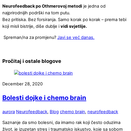
Neurofeedback po Othmerovoj metodi
je jedna od
najprirodnijih podrški na tom putu.
Bez pritiska. Bez forsiranja. Samo korak po korak – prema tebi
koji misli bistrije, diše dublje i
vidi svjetlije.
Spreman/na za promjenu?
Javi se već danas.
Pročitaj i ostale blogove
December 28, 2020
Bolesti dojke i chemo brain
aurora
Neurofeedback
,
Blog
chemo brain
,
neurofeedback
Saznanje da smo bolesni, da imamo rak koji često oduzima
život, je izuzetan stres i traumatsko iskustvo, koje sa sobom