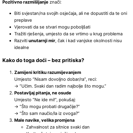
Pozitivno razmišljanje
znači:
Biti svjestan/na svojih osjećaja, ali ne dopustiti da te oni
preplave
Vjerovati da se stvari mogu poboljšati
Tražiti rješenja, umjesto da se vrtimo u krug problema
Razviti
unutarnji mir
, čak i kad vanjske okolnosti nisu
idealne
Kako do toga doći – bez pritiska?
Zamijeni kritiku razumijevanjem
Umjesto “Nisam dovoljno dobar/ra”, reci:
→ “Učim. Svaki dan radim najbolje što mogu.”
Postavljaj pitanja, ne osude
Umjesto “Ne ide mi!”, pokušaj:
→ “Što mogu probati drugačije?”
→ “Što sam naučio/la iz ovoga?”
Male navike, velika promjena
Zahvalnost za sitnice svaki dan