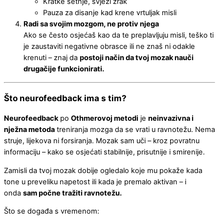
Kratke šetnje, svježi zrak
Pauza za disanje kad krene vrtuljak misli
Radi sa svojim mozgom, ne protiv njega
Ako se često osjećaš kao da te preplavljuju misli, teško ti
je zaustaviti negativne obrasce ili ne znaš ni odakle
krenuti – znaj da
postoji način da tvoj mozak nauči
drugačije funkcionirati.
Što neurofeedback ima s tim?
Neurofeedback
po
Othmerovoj metodi
je
neinvazivna i
nježna metoda
treniranja mozga da se vrati u ravnotežu. Nema
struje, lijekova ni forsiranja. Mozak sam uči – kroz povratnu
informaciju – kako se osjećati stabilnije, prisutnije i smirenije.
Zamisli da tvoj mozak dobije ogledalo koje mu pokaže kada
tone u preveliku napetost ili kada je premalo aktivan – i
onda
sam počne tražiti ravnotežu.
Što se događa s vremenom: