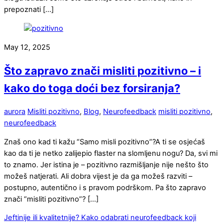
prepoznati […]
May 12, 2025
Što zapravo znači misliti pozitivno – i
kako do toga doći bez forsiranja?
aurora
Misliti pozitivno
,
Blog
,
Neurofeedback
misliti pozitivno
,
neurofeedback
Znaš ono kad ti kažu “Samo misli pozitivno”?A ti se osjećaš
kao da ti je netko zalijepio flaster na slomljenu nogu? Da, svi mi
to znamo. Jer istina je – pozitivno razmišljanje nije nešto što
možeš natjerati. Ali dobra vijest je da ga možeš razviti –
postupno, autentično i s pravom podrškom. Pa što zapravo
znači “misliti pozitivno”? […]
Jeftinije ili kvalitetnije? Kako odabrati neurofeedback koji