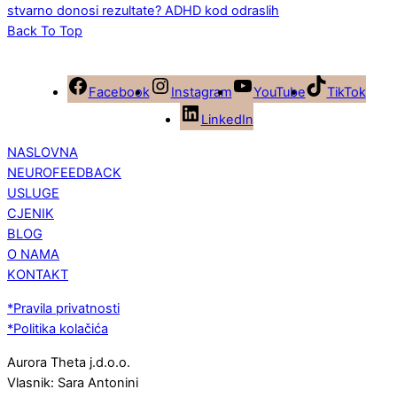
stvarno donosi rezultate?
ADHD kod odraslih
Back To Top
Facebook
Instagram
YouTube
TikTok
LinkedIn
NASLOVNA
NEUROFEEDBACK
USLUGE
CJENIK
BLOG
O NAMA
KONTAKT
*Pravila privatnosti
*Politika kolačića
Aurora Theta j.d.o.o.
Vlasnik: Sara Antonini