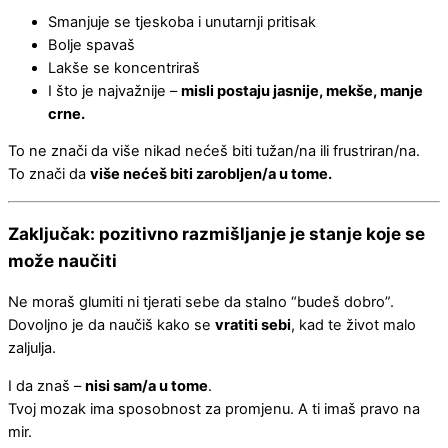
Smanjuje se tjeskoba i unutarnji pritisak
Bolje spavaš
Lakše se koncentriraš
I što je najvažnije –
misli postaju jasnije, mekše, manje
crne.
To ne znači da više nikad nećeš biti tužan/na ili frustriran/na.
To znači da
više nećeš biti zarobljen/a u tome.
Zaključak: pozitivno razmišljanje je stanje koje se
može naučiti
Ne moraš glumiti ni tjerati sebe da stalno “budeš dobro”.
Dovoljno je da naučiš kako se
vratiti sebi
, kad te život malo
zaljulja.
I da znaš –
nisi sam/a u tome
.
Tvoj mozak ima sposobnost za promjenu. A ti imaš pravo na
mir.