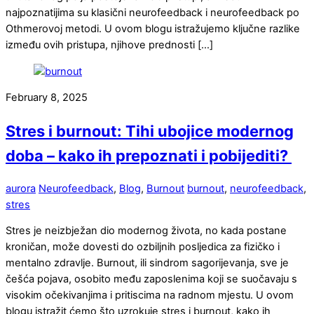
najpoznatijima su klasični neurofeedback i neurofeedback po
Othmerovoj metodi. U ovom blogu istražujemo ključne razlike
između ovih pristupa, njihove prednosti […]
February 8, 2025
Stres i burnout: Tihi ubojice modernog
doba – kako ih prepoznati i pobijediti?
aurora
Neurofeedback
,
Blog
,
Burnout
burnout
,
neurofeedback
,
stres
Stres je neizbježan dio modernog života, no kada postane
kroničan, može dovesti do ozbiljnih posljedica za fizičko i
mentalno zdravlje. Burnout, ili sindrom sagorijevanja, sve je
češća pojava, osobito među zaposlenima koji se suočavaju s
visokim očekivanjima i pritiscima na radnom mjestu. U ovom
blogu istražit ćemo što uzrokuje stres i burnout, kako ih