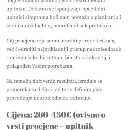
odgovarajućih psihologijskih instrumenata i
upitnika. Dodatno se ispunjavaju specifični
upitnici simptoma koji nam pomažu u planiranju i
izradi individualnog neurofeedback protokola.
Cilj procjene
nije samo utvrditi prirodu teškoća,
već i odrediti najprikladniji pristup neurofeedback
treningu kako bi tretman bio što učinkovitiji i
prilagođen Vašim potrebama.
Na temelju dobivenih rezultata izrađuje se
preporuka za daljnji rad te se definira plan
provođenja neurofeedback tretmana.
Cijena: 260-430€ (ovisno o
vrsti procjene + upitnik