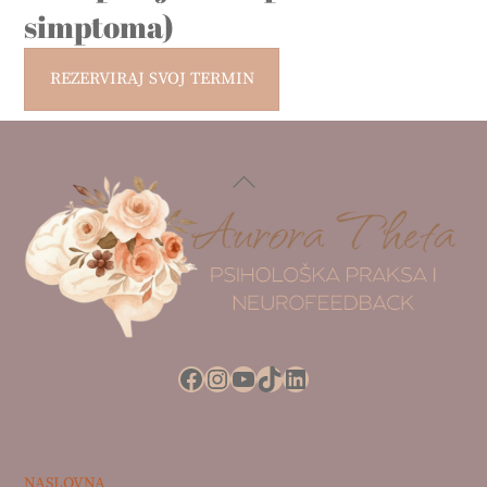
simptoma)
REZERVIRAJ SVOJ TERMIN
Back
To
Top
Facebook
Instagram
YouTube
TikTok
LinkedIn
NASLOVNA