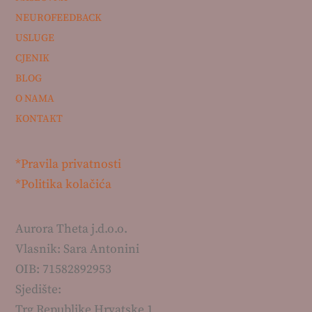
NEUROFEEDBACK
USLUGE
CJENIK
BLOG
O NAMA
KONTAKT
*Pravila privatnosti
*Politika kolačića
Aurora Theta j.d.o.o.
Vlasnik: Sara Antonini
OIB: 71582892953
Sjedište:
Trg Republike Hrvatske 1