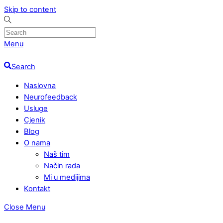
Skip to content
Menu
Search
Naslovna
Neurofeedback
Usluge
Cjenik
Blog
O nama
Naš tim
Način rada
Mi u medijima
Kontakt
Close Menu