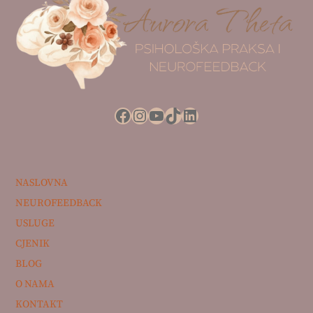
To
Top
Facebook
Instagram
YouTube
TikTok
LinkedIn
NASLOVNA
NEUROFEEDBACK
USLUGE
CJENIK
BLOG
O NAMA
KONTAKT