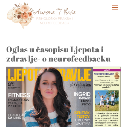
Skip
Me
to
content
Oglas u časopisu Ljepota i
zdravlje- o neurofeedbacku