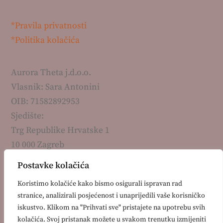
*Pravila privatnosti
*Politika kolačića
Aurora Theta j.d.o.o.
Vlasnik: Sara Antonini
OIB: 71582892953
Sjedište:
Trg Republike Hrvatske 1
10 000 Zagreb
Kontakt:
Postavke kolačića
+385 99 7511 330
Koristimo kolačiće kako bismo osigurali ispravan rad
info@auroratheta.hr
stranice, analizirali posjećenost i unaprijedili vaše korisničko
iskustvo. Klikom na "Prihvati sve" pristajete na upotrebu svih
kolačića. Svoj pristanak možete u svakom trenutku izmijeniti