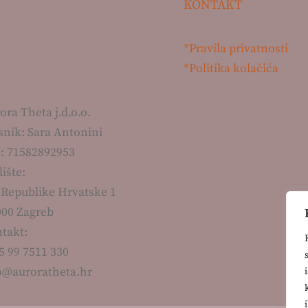
KONTAKT
*Pravila privatnosti
*Politika kolačića
ora Theta j.d.o.o.
snik: Sara Antonini
: 71582892953
dište:
 Republike Hrvatske 1
000 Zagreb
takt:
5 99 7511 330
o@auroratheta.hr