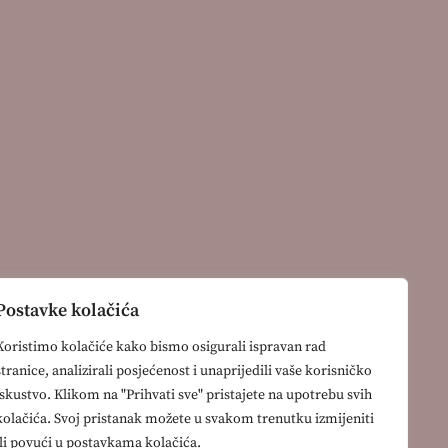
Postavke kolačića
Koristimo kolačiće kako bismo osigurali ispravan rad
stranice, analizirali posjećenost i unaprijedili vaše korisničko
iskustvo. Klikom na "Prihvati sve" pristajete na upotrebu svih
kolačića. Svoj pristanak možete u svakom trenutku izmijeniti
ili povući u postavkama kolačića.