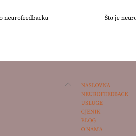
- o neurofeedbacku
Što je neu
Back
NASLOVNA
To
NEUROFEEDBACK
Top
USLUGE
CJENIK
BLOG
O NAMA