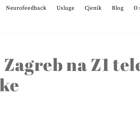
Neurofeedback
Usluge
Cjenik
Blog
O
Zagreb na Z1 tele
jke