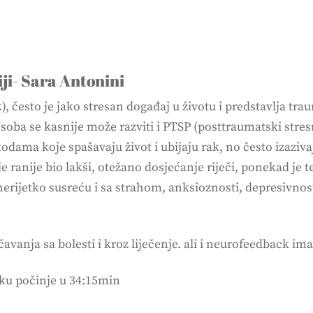
ji- Sara Antonini
 često je jako stresan događaj u životu i predstavlja tr
soba se kasnije može razviti i PTSP (posttraumatski stres
dama koje spašavaju život i ubijaju rak, no često izaziva
 ranije bio lakši, otežano dosjećanje riječi, ponekad je t
ji nerijetko susreću i sa strahom, anksioznosti, depresivnost
vanja sa bolesti i kroz liječenje. ali i neurofeedback i
cku počinje u 34:15min