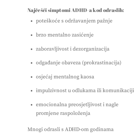
Najčešći simptomi ADHD-a kod odraslih:
poteškoće s održavanjem pažnje
brzo mentalno zasićenje
zaboravljivost i dezorganizacija
odgađanje obaveza (prokrastinacija)
osjećaj mentalnog kaosa
impulzivnost u odlukama ili komunikacij
emocionalna preosjetljivost i nagle
promjene raspoloženja
Mnogi odrasli s ADHD-om godinama