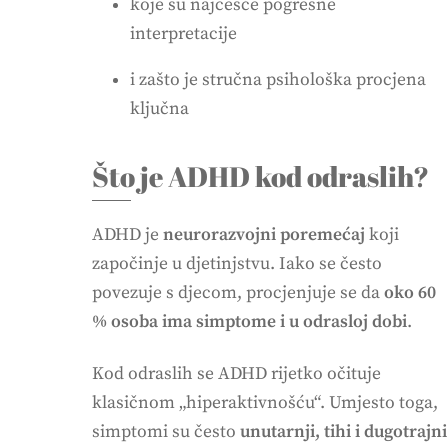
koje su najčešće pogrešne
interpretacije
i zašto je stručna psihološka procjena
ključna
Što je ADHD kod odraslih?
ADHD je
neurorazvojni poremećaj
koji
započinje u djetinjstvu. Iako se često
povezuje s djecom, procjenjuje se da
oko 60
% osoba ima simptome i u odrasloj dobi
.
Kod odraslih se ADHD rijetko očituje
klasičnom „hiperaktivnošću“. Umjesto toga,
simptomi su često
unutarnji, tihi i dugotrajni