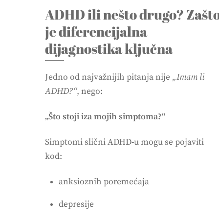
ADHD ili nešto drugo? Zašt
je diferencijalna
dijagnostika ključna
Jedno od najvažnijih pitanja nije
„Imam li
ADHD?“
, nego:
„Što stoji iza mojih simptoma?“
Simptomi slični ADHD-u mogu se pojaviti
kod:
anksioznih poremećaja
depresije