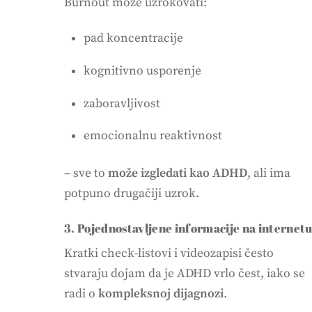
Burnout može uzrokovati:
pad koncentracije
kognitivno usporenje
zaboravljivost
emocionalnu reaktivnost
– sve to
može izgledati kao ADHD
, ali ima
potpuno drugačiji uzrok.
3. Pojednostavljene informacije na internet
Kratki check-listovi i videozapisi često
stvaraju dojam da je ADHD vrlo čest, iako se
radi o
kompleksnoj dijagnozi
.