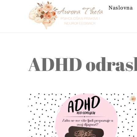
Skip
Naslovna
to
content
ADHD odrasl