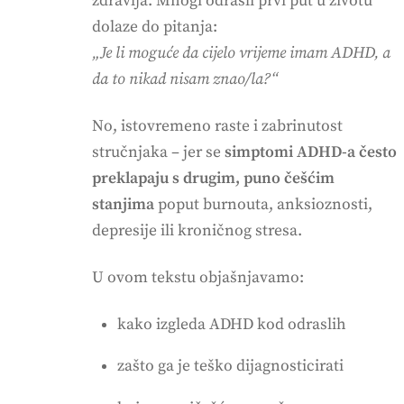
zdravlja. Mnogi odrasli prvi put u životu
dolaze do pitanja:
„Je li moguće da cijelo vrijeme imam ADHD, a
da to nikad nisam znao/la?“
No, istovremeno raste i zabrinutost
stručnjaka – jer se
simptomi ADHD-a često
preklapaju s drugim, puno češćim
stanjima
poput burnouta, anksioznosti,
depresije ili kroničnog stresa.
U ovom tekstu objašnjavamo:
kako izgleda ADHD kod odraslih
zašto ga je teško dijagnosticirati