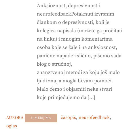
Anksioznost, depresivnost i
neurofeedbackPotaknuti izvrsnim
člankom o depresivnosti, koji je
kolegica napisala (možete ga pročitati
na linku) i mnogim komentarima
osoba koje se žale i na anksioznost,
panične napade i slično, pišemo sada
blog o stručnoj,
znanztvenoj metodi za koju još malo
ljudi zna, a mogla bi vam pomoći.
Malo ćemo i objasniti neke stvari
koje primjećujemo da […]
časopis
,
neurofeedback
,
AURORA
U MEDIJIMA
oglas