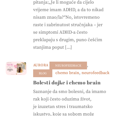
pitanja:„Je li moguće da cijelo
vrijeme imam ADHD, a da to nikad
nisam znao/la?“No, istovremeno
raste i zabrinutost stručnjaka – jer
se simptomi ADHD-a često
preklapaju s drugim, puno češćim
stanjima poput […]
,
AURORA
NEUROFEEDBACK
chemo brain
,
neurofeedback
BLOG
Bolesti dojke i chemo brain
Saznanje da smo bolesni, da imamo
rak koji često oduzima život,
je izuzetan stres i traumatsko
iskustvo, koje sa sobom može