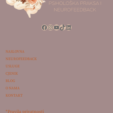
Facebook
Instagram
YouTube
TikTok
LinkedIn
NASLOVNA
NEUROFEEDBACK
USLUGE
CJENIK
BLOG
O NAMA
KONTAKT
*Pravila privatnosti