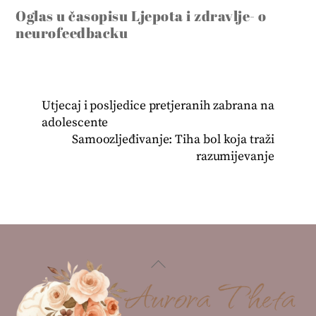
Oglas u časopisu Ljepota i zdravlje- o
neurofeedbacku
Utjecaj i posljedice pretjeranih zabrana na
adolescente
Samoozljeđivanje: Tiha bol koja traži
razumijevanje
Back
To
Top