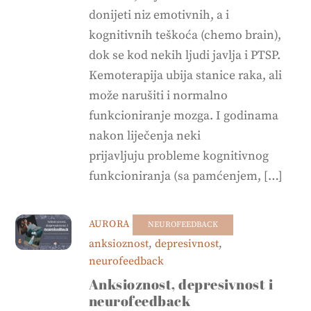
donijeti niz emotivnih, a i
kognitivnih teškoća (chemo brain),
dok se kod nekih ljudi javlja i PTSP.
Kemoterapija ubija stanice raka, ali
može narušiti i normalno
funkcioniranje mozga. I godinama
nakon liječenja neki
prijavljuju probleme kognitivnog
funkcioniranja (sa pamćenjem, […]
AURORA
NEUROFEEDBACK
anksioznost
,
depresivnost
,
neurofeedback
Anksioznost, depresivnost i
neurofeedback