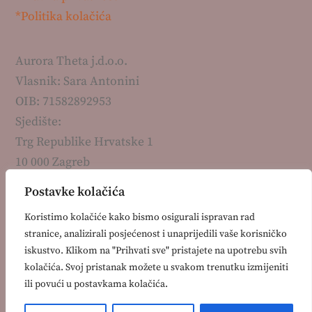
*Politika kolačića
Aurora Theta j.d.o.o.
Vlasnik: Sara Antonini
OIB: 71582892953
Sjedište:
Trg Republike Hrvatske 1
10 000 Zagreb
Kontakt:
Postavke kolačića
+385 99 7511 330
Koristimo kolačiće kako bismo osigurali ispravan rad
info@auroratheta.hr
stranice, analizirali posjećenost i unaprijedili vaše korisničko
iskustvo. Klikom na "Prihvati sve" pristajete na upotrebu svih
kolačića. Svoj pristanak možete u svakom trenutku izmijeniti
ili povući u postavkama kolačića.
©
2026
Aurora Theta j.d.o.o. Sva prava pridržana.