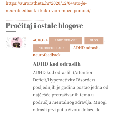
https://auroratheta.hr/2020/12/04/sto-je-
neurofeedback-i-kako-vam-moze-pomoci/
Pročitaj i ostale blogove
,
,
AURORA
ADHD ODRASLI
BLOG
ADHD odrasli
,
NEUROFEEDBACK
neurofeedback
ADHD kod odraslih
ADHD kod odraslih (Attention-
Deficit/Hyperactivity Disorder)
posljednjih je godina postao jedna od
najčešće pretraživanih tema u
području mentalnog zdravlja. Mnogi
odrasli prvi put u životu dolaze do