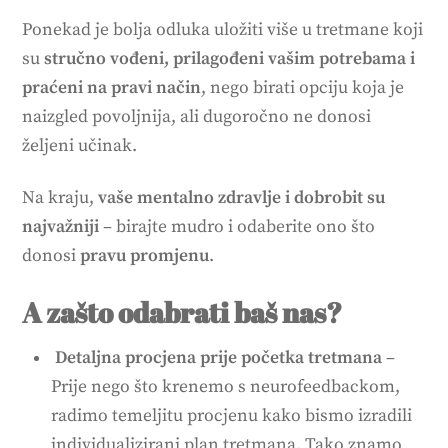
Ponekad je bolja odluka uložiti više u tretmane koji
su
stručno vođeni, prilagođeni vašim potrebama i
praćeni na pravi način
, nego birati opciju koja je
naizgled povoljnija, ali dugoročno ne donosi
željeni učinak.
Na kraju,
vaše mentalno zdravlje i dobrobit su
najvažniji
– birajte mudro i odaberite ono što
donosi
pravu promjenu
.
A zašto odabrati baš nas?
Detaljna procjena prije početka tretmana
–
Prije nego što krenemo s neurofeedbackom,
radimo temeljitu procjenu kako bismo izradili
individualizirani plan tretmana. Tako znamo