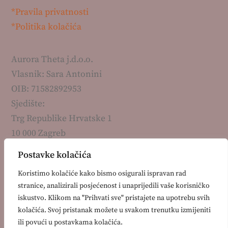
*Pravila privatnosti
*Politika kolačića
Aurora Theta j.d.o.o.
Vlasnik: Sara Antonini
OIB: 71582892953
Sjedište:
Trg Republike Hrvatske 1
10 000 Zagreb
Kontakt:
Postavke kolačića
+385 99 7511 330
Koristimo kolačiće kako bismo osigurali ispravan rad
info@auroratheta.hr
stranice, analizirali posjećenost i unaprijedili vaše korisničko
iskustvo. Klikom na "Prihvati sve" pristajete na upotrebu svih
kolačića. Svoj pristanak možete u svakom trenutku izmijeniti
ili povući u postavkama kolačića.