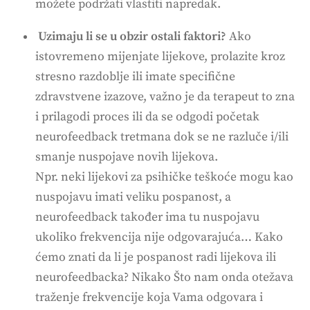
možete podržati vlastiti napredak.
Uzimaju li se u obzir ostali faktori?
Ako
istovremeno mijenjate lijekove, prolazite kroz
stresno razdoblje ili imate specifične
zdravstvene izazove, važno je da terapeut to zna
i prilagodi proces ili da se odgodi početak
neurofeedback tretmana dok se ne razluče i/ili
smanje nuspojave novih lijekova.
Npr. neki lijekovi za psihičke teškoće mogu kao
nuspojavu imati veliku pospanost, a
neurofeedback također ima tu nuspojavu
ukoliko frekvencija nije odgovarajuća… Kako
ćemo znati da li je pospanost radi lijekova ili
neurofeedbacka? Nikako Što nam onda otežava
traženje frekvencije koja Vama odgovara i