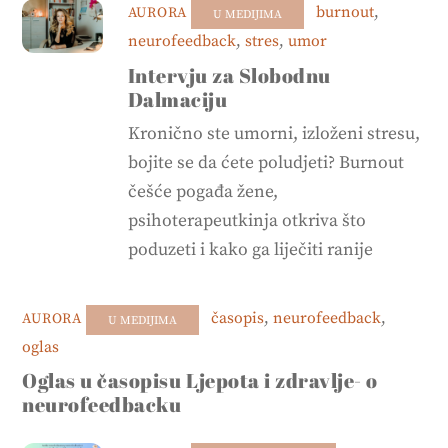
burnout
,
AURORA
U MEDIJIMA
neurofeedback
,
stres
,
umor
Intervju za Slobodnu
Dalmaciju
Kronično ste umorni, izloženi stresu,
bojite se da ćete poludjeti? Burnout
češće pogađa žene,
psihoterapeutkinja otkriva što
poduzeti i kako ga liječiti ranije
časopis
,
neurofeedback
,
AURORA
U MEDIJIMA
oglas
Oglas u časopisu Ljepota i zdravlje- o
neurofeedbacku