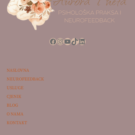
Top
Facebook
Instagram
YouTube
TikTok
LinkedIn
NASLOVNA
NEUROFEEDBACK
USLUGE
CJENIK
BLOG
O NAMA
KONTAKT