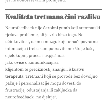
jer ne donosi stvarnu promjenu.
Kvaliteta tretmana čini razliku
Neurofeedback nije
čarobni gumb
koji automatski
rješava probleme, ali je vrlo blizu toga. No
učinkovitost, osim o mozgu koji tumači povratnu
infomaciju i treba sam popraviti ono što je loše,
cijelokupni, proces i uspješnost
jako
ovise
o
komunikaciji sa
klijentom
te
preciznosti, znanju i iskustvu
terapeuta
. Tretmani koji se provode bez dovoljno
pažnje i personalizacije mogu dovesti do
frustracije, odustajanja ili zaključka da
neurofeedback „ne djeluje“.