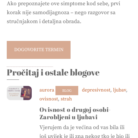
Ako prepoznajete ove simptome kod sebe, prvi
korak nije samodijagnoza – nego razgovor sa
stručnjakom i detaljna obrada.
DOGOVORITE TERMIN
Pročitaj i ostale blogove
aurora
depresivnost
,
ljubav
,
BLOG
ovisnost
,
strah
Ovisnost o drugoj osobi-
Zarobljeni u ljubavi
Vjerujem da je većina od vas bila ili
još uvijek je ili zna nekog tko je bio ili