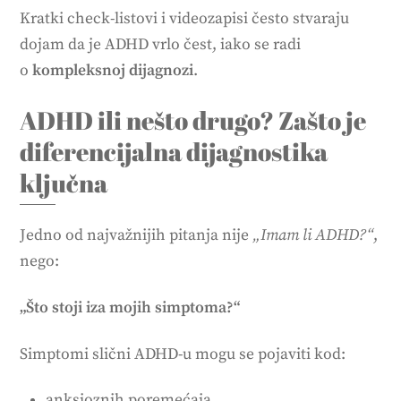
Kratki check-listovi i videozapisi često stvaraju
dojam da je ADHD vrlo čest, iako se radi
o
kompleksnoj dijagnozi
.
ADHD ili nešto drugo? Zašto je
diferencijalna dijagnostika
ključna
Jedno od najvažnijih pitanja nije
„Imam li ADHD?“
,
nego:
„Što stoji iza mojih simptoma?“
Simptomi slični ADHD-u mogu se pojaviti kod:
anksioznih poremećaja