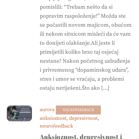
pomislili: “Trebam nešto da si
popravim raspoloženje!” Možda ste
se počastili novom majicom, obućom
ili nekom sitnicom misleći da će vam
to donijeti olakšanje.Ali jeste li
primijetili koliko brzo taj osjećaj
nestane? Nakon početnog uzbuđenja
i privremenog “dopaminskog udara”,
stres i umor se vraćaju, a problemi
ostaju neriješeni.Što ako […]
aurora
NEUROFEEDBACK
anksioznost
,
depresivnost
,
neurofeedback
Anksioznost, depresivnost i