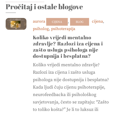
Pročitaj i ostale blogove
aurora
,
cijena
,
CIJENA
BLOG
psiholog
,
psihoterapija
Koliko vrijedi mentalno
zdravlje? Razlozi iza cijena i
zašto usluga psihologa nije
dostupnija i besplatna?
Koliko vrijedi mentalno zdravlje?
Razlozi iza cijena i zašto usluga
psihologa nije dostupnija i besplatna?
Kada ljudi čuju cijenu psihoterapije,
neurofeedbacka ili psihološkog
savjetovanja, često se zapitaju: “Zašto
to toliko košta?” Je li to luksuz ili