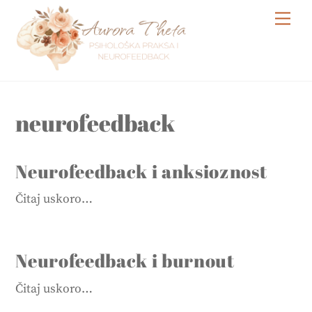
Skip
Me
to
content
neurofeedback
Neurofeedback i anksioznost
Čitaj uskoro…
Neurofeedback i burnout
Čitaj uskoro…