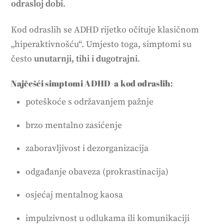
odrasloj dobi
.
Kod odraslih se ADHD rijetko očituje klasičnom
„hiperaktivnošću“. Umjesto toga, simptomi su
često
unutarnji, tihi i dugotrajni
.
Najčešći simptomi ADHD-a kod odraslih:
poteškoće s održavanjem pažnje
brzo mentalno zasićenje
zaboravljivost i dezorganizacija
odgađanje obaveza (prokrastinacija)
osjećaj mentalnog kaosa
impulzivnost u odlukama ili komunikaciji