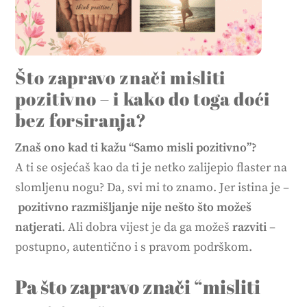
Što zapravo znači misliti
pozitivno – i kako do toga doći
bez forsiranja?
Znaš ono kad ti kažu “Samo misli pozitivno”?
A ti se osjećaš kao da ti je netko zalijepio flaster na
slomljenu nogu? Da, svi mi to znamo. Jer istina je –
pozitivno razmišljanje nije nešto što možeš
natjerati
. Ali dobra vijest je da ga možeš
razviti
–
postupno, autentično i s pravom podrškom.
Pa što zapravo znači “misliti