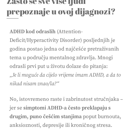
Zašto se sve više ljudi
prepoznaje u ovoj dijagnozi?
ADHD kod odraslih
(Attention-
Deficit/Hyperactivity Disorder) posljednjih je
godina postao jedna od najčešće pretraživanih
tema u području mentalnog zdravlja. Mnogi
odrasli prvi put u životu dolaze do pitanja:
„Je li moguće da cijelo vrijeme imam ADHD, a da to
nikad nisam znao/la?“
No, istovremeno raste i zabrinutost stručnjaka –
jer se
simptomi ADHD-a često preklapaju s
drugim, puno češćim stanjima
poput burnouta,
anksioznosti, depresije ili kroničnog stresa.