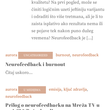
kvalitetu? Na prvi pogled, može se
činiti logičnim uzeti jeftiniju varijantu
i odraditi što više tretmana, ali je li to
zaista isplativo ako rezultata nema ili
se pojave tek nakon puno dužeg
vremena? Neurofeedback je […]
aurora
burnout
,
neurofeedback
UNCATEGORIZED
Neurofeedback i burnout
Čitaj uskoro…
aurora
emisija
,
ključ zdravlja
,
U MEDIJIMA
neurofeedback
Prilog o neurofeedbacku na Mreža TV u