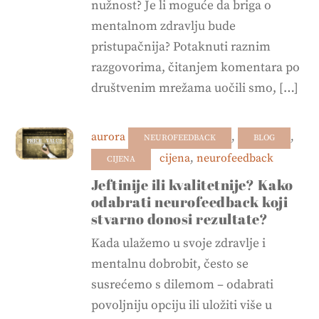
nužnost? Je li moguće da briga o
mentalnom zdravlju bude
pristupačnija? Potaknuti raznim
razgovorima, čitanjem komentara po
društvenim mrežama uočili smo, […]
aurora
,
,
NEUROFEEDBACK
BLOG
cijena
,
neurofeedback
CIJENA
Jeftinije ili kvalitetnije? Kako
odabrati neurofeedback koji
stvarno donosi rezultate?
Kada ulažemo u svoje zdravlje i
mentalnu dobrobit, često se
susrećemo s dilemom – odabrati
povoljniju opciju ili uložiti više u