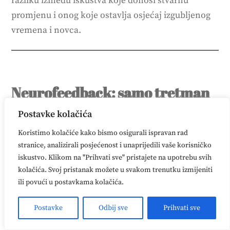
razliku između iskustva koje donosi stvarnu
promjenu i onog koje ostavlja osjećaj izgubljenog
vremena i novca.
Neurofeedback: samo tretman
ili vođeni proces?
Postavke kolačića
Koristimo kolačiće kako bismo osigurali ispravan rad
Važno je razumjeti da neurofeedback nije
stranice, analizirali posjećenost i unaprijedili vaše korisničko
univerzalno rješenje koje jednako djeluje na
iskustvo. Klikom na "Prihvati sve" pristajete na upotrebu svih
svakoga. Mozak svake osobe drugačije reagira, a
kolačića. Svoj pristanak možete u svakom trenutku izmijeniti
uspjeh tretmana ovisi o nizu faktora – od početnog
ili povući u postavkama kolačića.
stanja, preko načina provođenja tretmana, do
Postavke
Odbij sve
Prihvati sve
pravilnog praćenja i prilagodbe protokola.