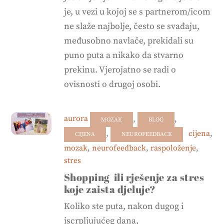
je, u vezi u kojoj se s partnerom/icom
ne slaže najbolje, često se svađaju,
međusobno navlače, prekidali su
puno puta a nikako da stvarno
prekinu. Vjerojatno se radi o
ovisnosti o drugoj osobi.
aurora
,
,
MOZAK
BLOG
,
cijena
,
CIJENA
NEUROFEEDBACK
mozak
,
neurofeedback
,
raspoloženje
,
stres
Shopping ili rješenje za stres
koje zaista djeluje?
Koliko ste puta, nakon dugog i
iscrpljujućeg dana,