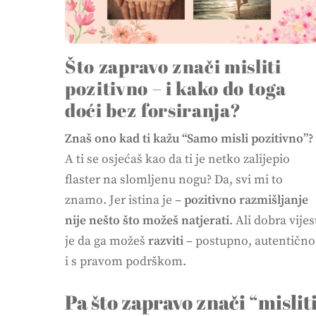
Što zapravo znači misliti
pozitivno – i kako do toga
doći bez forsiranja?
Znaš ono kad ti kažu “Samo misli pozitivno”?
A ti se osjećaš kao da ti je netko zalijepio
flaster na slomljenu nogu? Da, svi mi to
znamo. Jer istina je –
pozitivno razmišljanje
nije nešto što možeš natjerati
. Ali dobra vijes
je da ga možeš
razviti
– postupno, autentično
i s pravom podrškom.
Pa što zapravo znači “mislit