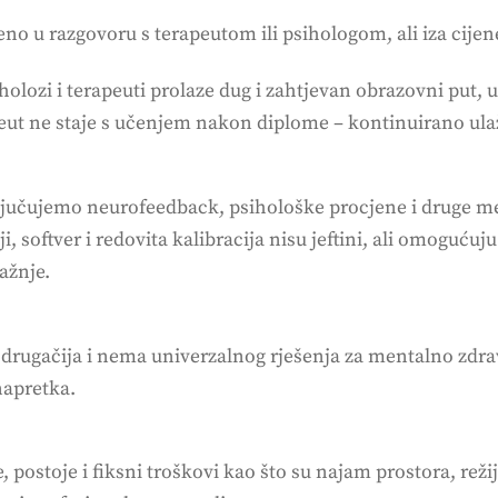
 u razgovoru s terapeutom ili psihologom, ali iza cijene
holozi i terapeuti prolaze dug i zahtjevan obrazovni put, 
rapeut ne staje s učenjem nakon diplome – kontinuirano ul
jučujemo neurofeedback, psihološke procjene i druge meto
 softver i redovita kalibracija nisu jeftini, ali omoguću
ažnje.
drugačija i nema univerzalnog rješenja za mentalno zdrav
napretka.
 postoje i fiksni troškovi kao što su najam prostora, reži