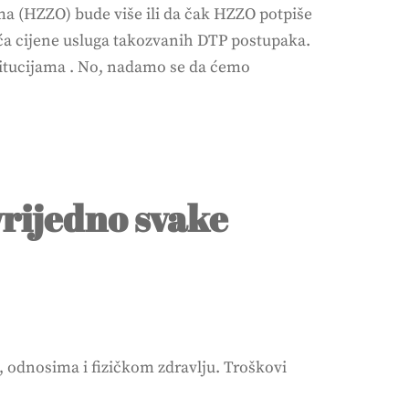
ma (HZZO) bude više ili da čak HZZO potpiše
eća cijene usluga takozvanih DTP postupaka.
nstitucijama . No, nadamo se da ćemo
vrijedno svake
u, odnosima i fizičkom zdravlju. Troškovi