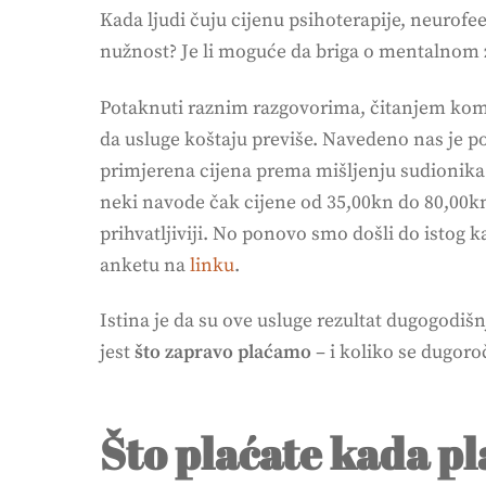
Kada ljudi čuju cijenu psihoterapije, neurofe
nužnost? Je li moguće da briga o mentalnom 
Potaknuti raznim razgovorima, čitanjem kome
da usluge koštaju previše. Navedeno nas je p
primjerena cijena prema mišljenju sudionika 
neki navode čak cijene od 35,00kn do 80,00kn.
prihvatljiviji. No ponovo smo došli do istog 
anketu na
linku
.
Istina je da su ove usluge rezultat dugogodiš
jest
što zapravo plaćamo
– i koliko se dugoro
Što plaćate kada pl