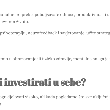
ionalne prepreke, poboljšavate odnose, produktivnost i un
dnevnom životu.
psihoterapiju, neurofeedback i savjetovanje, učite strate
emo u obrazovanje ili fizičko zdravlje, mentalna snaga je 
i investirati u sebe?
gu djelovati visoko, ali kada pogledamo što sve uključuj
t.