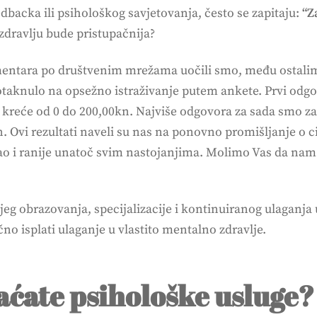
edbacka ili psihološkog savjetovanja, često se zapitaju:
“Z
zdravlju bude pristupačnija?
ntara po društvenim mrežama uočili smo, među ostalim, 
otaknulo na opsežno istraživanje putem ankete. Prvi odgo
kreće od 0 do 200,00kn. Najviše odgovora za sada smo za
 Ovi rezultati naveli su nas na ponovno promišljanje o c
kao i ranije unatoč svim nastojanjima. Molimo Vas da nam i
njeg obrazovanja, specijalizacije i kontinuiranog ulaganja
čno isplati ulaganje u vlastito mentalno zdravlje.
aćate psihološke usluge?