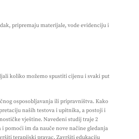
edak, pripremaju materijale, vode evidenciju i
ali koliko možemo spustiti cijenu i svaki put
ručnog osposobljavanja ili pripravništva. Kako
retaciju naših testova i upitnika, a postoji i
ostičke vještine. Navedeni studij traje 2
ima i pomoći im da nauče nove načine gledanja
ršiti terapijski pravac. Završiti edukaciju