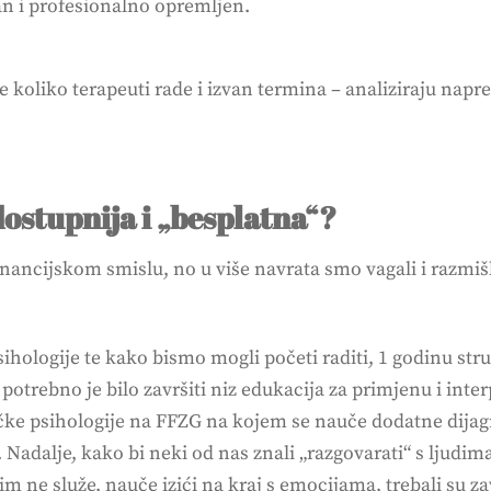
an i profesionalno opremljen.
de koliko terapeuti rade i izvan termina – analiziraju napr
dostupnija i „besplatna“?
ancijskom smislu, no u više navrata smo vagali i razmišlj
sihologije te kako bismo mogli početi raditi, 1 godinu st
otrebno je bilo završiti niz edukacija za primjenu i interp
ničke psihologije na FFZG na kojem se nauče dodatne dijagn
 Nadalje, kako bi neki od nas znali „razgovarati“ s ljud
m ne služe, nauče izići na kraj s emocijama, trebali su zav