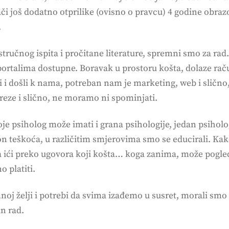
ači još dodatno otprilike (ovisno o pravcu) 4 godine obraz
.
ručnog ispita i pročitane literature, spremni smo za rad.
talima dostupne. Boravak u prostoru košta, dolaze računi 
li i došli k nama, potreban nam je marketing, web i slično,
ireze i slično, ne moramo ni spominjati.
koje psiholog može imati i grana psihologije, jedan psiho
on teškoća, u različitim smjerovima smo se educirali. Kako
a ići preko ugovora koji košta… koga zanima, može pogled
 platiti.
oj želji i potrebi da svima izađemo u susret, morali smo s
n rad.