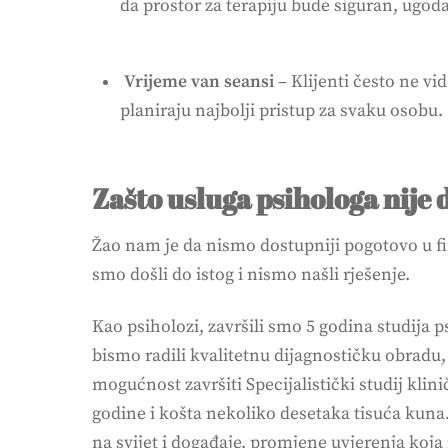
da prostor za terapiju bude siguran, ugod
Vrijeme van seansi
– Klijenti često ne vi
planiraju najbolji pristup za svaku osobu.
Zašto usluga psihologa nije 
Žao nam je da nismo dostupniji pogotovo u fin
smo došli do istog i nismo našli rješenje.
Kao psiholozi, završili smo 5 godina studija p
bismo radili kvalitetnu dijagnostičku obradu, p
mogućnost završiti Specijalistički studij kli
godine i košta nekoliko desetaka tisuća kuna.
na svijet i događaje, promjene uvjerenja koja i