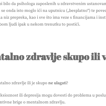
bi bilo da psihologa zaposlenih u zdravstvenim ustanova
 se onda isto moglo ići na uputnicu („besplatno“) te pov
ima niz prepreka, kao i sve što ima veze s financijama i i
om ljudi ipak u nekom trenutku to postići.
ntalno zdravlje skupo ili 
talno zdravlje ili je skupo
ne ulagati
?
anksioznost ili depresija mogu dovesti do problema u posl
entivne brige o mentalnom zdravlju.