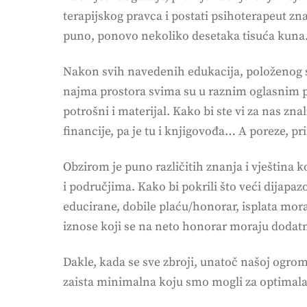
terapijskog pravca i postati psihoterapeut zn
puno, ponovo nekoliko desetaka tisuća kuna
Nakon svih navedenih edukacija, položenog st
najma prostora svima su u raznim oglasnim por
potrošni i materijal. Kako bi ste vi za nas zna
financije, pa je tu i knjigovođa… A poreze, pr
Obzirom je puno različitih znanja i vještina 
i područjima. Kako bi pokrili što veći dijapaz
educirane, dobile plaću/honorar, isplata mor
iznose koji se na neto honorar moraju dodatno
Dakle, kada se sve zbroji, unatoč našoj ogromn
zaista minimalna koju smo mogli za optimala