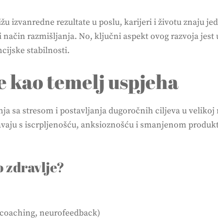
žu izvanredne rezultate u poslu, karijeri i životu znaju j
 i način razmišljanja. No, ključni aspekt ovog razvoja jest
cijske stabilnosti.
e kao temelj uspjeha
sa stresom i postavljanja dugoročnih ciljeva u velikoj mj
vaju s iscrpljenošću, anksioznošću i smanjenom produkti
o zdravlje?
, coaching, neurofeedback)