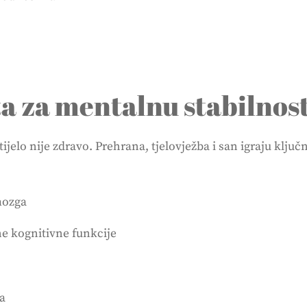
ta za mentalnu stabilnos
elo nije zdravo. Prehrana, tjelovježba i san igraju ključ
 mozga
e kognitivne funkcije
na