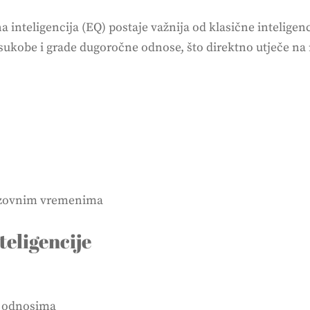
nteligencija (EQ) postaje važnija od klasične inteligen
 sukobe i grade dugoročne odnose, što direktno utječe na 
azovnim vremenima
teligencije
m odnosima