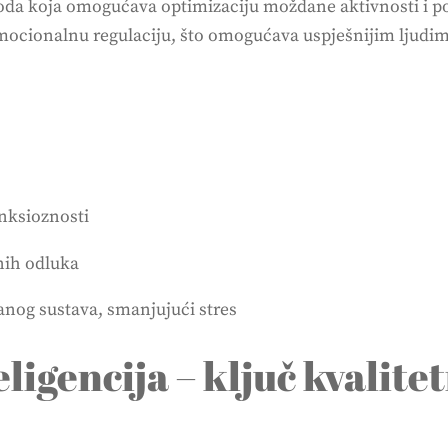
da koja omogućava optimizaciju moždane aktivnosti i pov
mocionalnu regulaciju, što omogućava uspješnijim ljudim
nksioznosti
nih odluka
nog sustava, smanjujući stres
ligencija – ključ kvalite